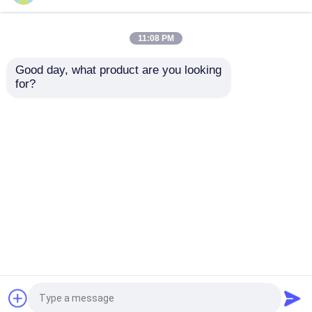
11:08 PM
Good day, what product are you looking 
for?
4000 Puffs 10ml
Recargable 1000 soplos
Desechable Vape Pod
desechables Vape Pod
Yuoto Bubbles
Device Kit Wotofo Airy
Desechable Pen Vapes
Portable Pod Vape
Kit 650mah
Enviar Consulta
Enviar Consulta
Inicio
Mapa del Sitio
Contactar Ahora
Desktop Site
Mapa del Sitio
Políticas de privacidad
Calidad
Vaina recargable Vapes
Fábrica De
China.Copyright © 2026 Shenzhen LELOTE